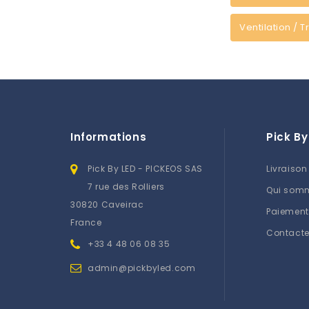
Ventilation / T
Informations
Pick By
Pick By LED - PICKEOS SAS
Livraison
7 rue des Rolliers
Qui som
30820 Caveirac
Paiement
France
Contact
+33 4 48 06 08 35
admin@pickbyled.com