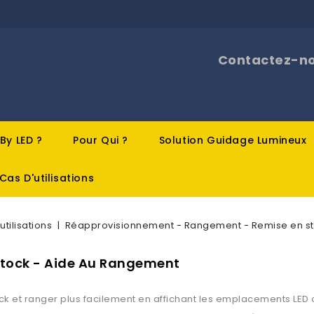
Contactez-nou
 By LED ?
Pour Qui ?
Solution Guidage Lumineux
Cas D'utilisations
utilisations
Réapprovisionnement - Rangement - Remise en s
Stock - Aide Au Rangement
k et ranger plus facilement en affichant les emplacements LED o