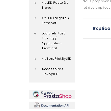
Nous proposons 
Kit LED Poste De
Travail
et des applicati
Kit LED Étagère /
Entrepôt
Explic
Logiciels Fast
Picking /
Application
Terminal
Kit Test PickByLED
Accessoires
PickbyLED