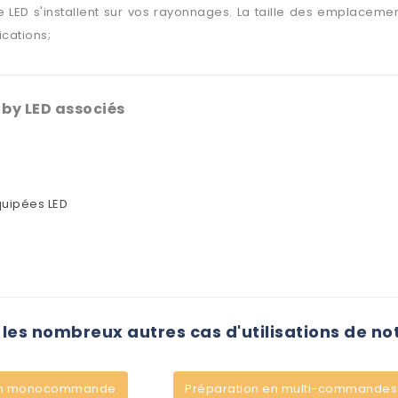
e LED s'installent sur vos rayonnages. La taille des emplaceme
ications;
k by LED associés
quipées LED
les nombreux autres cas d'utilisations de no
 en monocommande
Préparation en multi-commandes