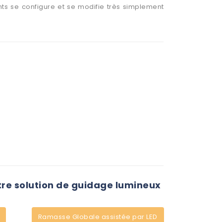
nts se configure et se modifie très simplement
tre solution de guidage lumineux
Ramasse Globale assistée par LED