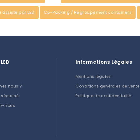
ri assisté par LED
Co-Packing / Regroupement containers
 LED
Informations Légales
Mentions légales
mes nous ?
Conditions générales de vente
 sécurisé
Politique de confidentialité
ez-nous